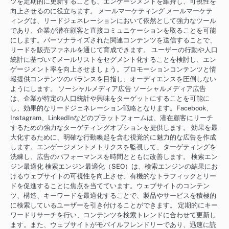
ツを定期的に更新することも、エンゲージメントを維持し、可視性を
向上させるのに役立ちます。 メールマーケティング メールマーケテ
ィングは、リードジェネレーションにおいて依然として強力なツール
であり、企業が潜在顧客と直接コミュニケーションを取ることを可能
にします。パーソナライズされた関連コンテンツを送信することで、
リードを販売ファネルを通じて育成できます。 ユーザーの行動や人口
統計に基づいてメールリストをセグメント化することを検討し、エン
ゲージメント率を向上させましょう。プロモーションコンテンツと情
報提供コンテンツのバランスを目指し、オーディエンスを圧倒しない
ようにします。 ソーシャルメディア広告 ソーシャルメディア広告
は、企業が特定の人口統計や興味をターゲットにすることを可能に
し、効果的なリードジェネレーション戦略となります。Facebook、
Instagram、LinkedInなどのプラットフォームは、潜在顧客にリーチ
するための強力なターゲティングオプションを提供します。 効果を最
大化するために、明確な行動喚起を含む視覚的に魅力的な広告を作成
します。エンゲージメントメトリクスを監視して、ターゲティングを
洗練し、広告のパフォーマンスを時間とともに改善します。 検索エン
ジン最適化 検索エンジン最適化（SEO）は、検索エンジンの結果にお
けるウェブサイトの可視性を向上させ、有機的なトラフィックとリー
ドを促進することに焦点を当てています。ウェブサイトのコンテン
ツ、構造、キーワードを最適化することで、製品やサービスを積極的
に検索しているユーザーを引き付けることができます。 定期的にキー
ワードリサーチを行い、コンテンツを検索トレンドに合わせて更新し
ます。また、ウェブサイトがモバイルフレンドリーであり、迅速に読