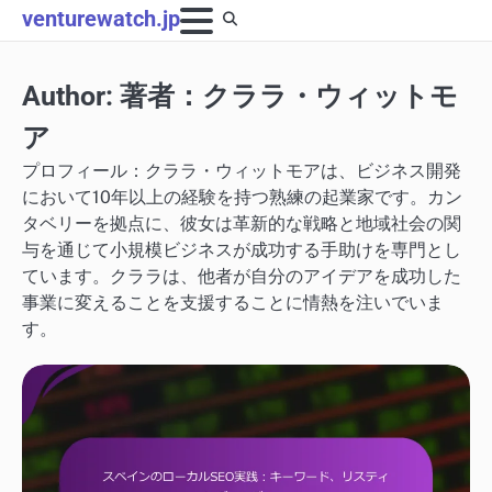
Skip
venturewatch.jp
to
content
Author:
著者：クララ・ウィットモ
ア
プロフィール：クララ・ウィットモアは、ビジネス開発
において10年以上の経験を持つ熟練の起業家です。カン
タベリーを拠点に、彼女は革新的な戦略と地域社会の関
与を通じて小規模ビジネスが成功する手助けを専門とし
ています。クララは、他者が自分のアイデアを成功した
事業に変えることを支援することに情熱を注いでいま
す。