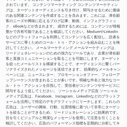
されています。 コンテンツマーケティング コンテンツマーケティン
グは、ターゲットオーディエンスを引き付け、関与させるために価値
のある関連コンテンツを作成することを含みます。これには、潜在顧
客のニーズや興味に応えるブログ記事、動画、インフォグラフィッ
ク、eBookなどが含まれます。 成功するためには、コンテンツが情報
豊かで共有可能であることを確認してください。MediumやLinkedIn
などのプラットフォームを利用してコンテンツを広く配信し、読者を
サービスに導くためのコール・トゥ・アクションを組み込むことを検
討してください。 メールマーケティング メールマーケティングは、
リードジェネレーションのための強力なツールであり、企業が潜在顧
客と直接コミュニケーションを取ることを可能にします。ターゲット
を絞ったメールリストを構築することで、オーディエンスに響くパー
ソナライズされたメッセージを送信できます。 効果的なメールキャン
ペーンには、ニュースレター、プロモーションオファー、フォローア
ップシーケンスが含まれることが多いです。明確な件名と強力なコー
ル・トゥ・アクションを目指して、受信者がコンテンツやサービスに
関与するよう促してください。 ソーシャルメディア広告 ソーシャル
メディア広告は、Facebook、Instagram、LinkedInなどのプラットフ
ォームを活用して特定のデモグラフィックにリーチします。これらの
広告は、ユーザーの興味、行動、位置情報に基づいて非常にターゲッ
トを絞ることができるため、リードジェネレーションに効果的です。
目を引くビジュアルと簡潔なメッセージを使用して注意を引くことを
検討してください。広告のパフォーマンス指標を定期的に分析してキ