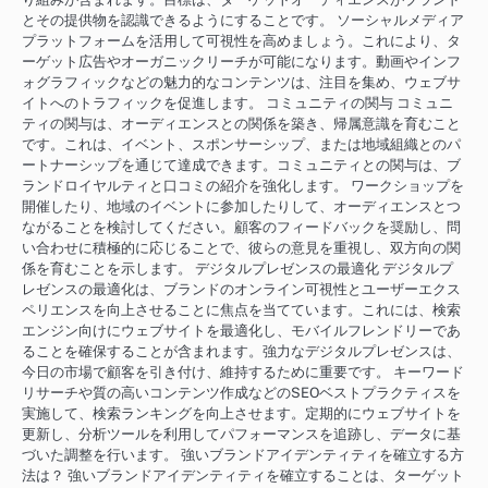
とその提供物を認識できるようにすることです。 ソーシャルメディア
プラットフォームを活用して可視性を高めましょう。これにより、タ
ーゲット広告やオーガニックリーチが可能になります。動画やインフ
ォグラフィックなどの魅力的なコンテンツは、注目を集め、ウェブサ
イトへのトラフィックを促進します。 コミュニティの関与 コミュニ
ティの関与は、オーディエンスとの関係を築き、帰属意識を育むこと
です。これは、イベント、スポンサーシップ、または地域組織とのパ
ートナーシップを通じて達成できます。コミュニティとの関与は、ブ
ランドロイヤルティと口コミの紹介を強化します。 ワークショップを
開催したり、地域のイベントに参加したりして、オーディエンスとつ
ながることを検討してください。顧客のフィードバックを奨励し、問
い合わせに積極的に応じることで、彼らの意見を重視し、双方向の関
係を育むことを示します。 デジタルプレゼンスの最適化 デジタルプ
レゼンスの最適化は、ブランドのオンライン可視性とユーザーエクス
ペリエンスを向上させることに焦点を当てています。これには、検索
エンジン向けにウェブサイトを最適化し、モバイルフレンドリーであ
ることを確保することが含まれます。強力なデジタルプレゼンスは、
今日の市場で顧客を引き付け、維持するために重要です。 キーワード
リサーチや質の高いコンテンツ作成などのSEOベストプラクティスを
実施して、検索ランキングを向上させます。定期的にウェブサイトを
更新し、分析ツールを利用してパフォーマンスを追跡し、データに基
づいた調整を行います。 強いブランドアイデンティティを確立する方
法は？ 強いブランドアイデンティティを確立することは、ターゲット