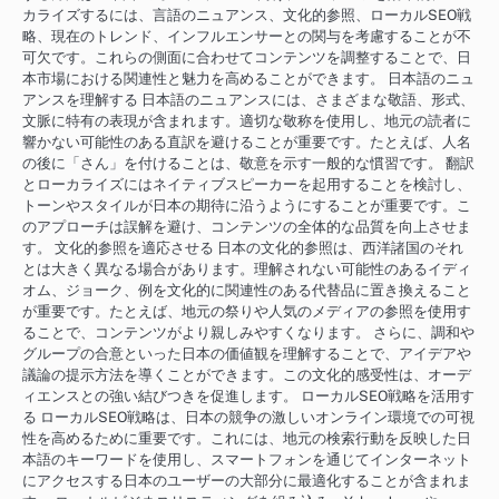
カライズするには、言語のニュアンス、文化的参照、ローカルSEO戦
略、現在のトレンド、インフルエンサーとの関与を考慮することが不
可欠です。これらの側面に合わせてコンテンツを調整することで、日
本市場における関連性と魅力を高めることができます。 日本語のニュ
アンスを理解する 日本語のニュアンスには、さまざまな敬語、形式、
文脈に特有の表現が含まれます。適切な敬称を使用し、地元の読者に
響かない可能性のある直訳を避けることが重要です。たとえば、人名
の後に「さん」を付けることは、敬意を示す一般的な慣習です。 翻訳
とローカライズにはネイティブスピーカーを起用することを検討し、
トーンやスタイルが日本の期待に沿うようにすることが重要です。こ
のアプローチは誤解を避け、コンテンツの全体的な品質を向上させま
す。 文化的参照を適応させる 日本の文化的参照は、西洋諸国のそれ
とは大きく異なる場合があります。理解されない可能性のあるイディ
オム、ジョーク、例を文化的に関連性のある代替品に置き換えること
が重要です。たとえば、地元の祭りや人気のメディアの参照を使用す
ることで、コンテンツがより親しみやすくなります。 さらに、調和や
グループの合意といった日本の価値観を理解することで、アイデアや
議論の提示方法を導くことができます。この文化的感受性は、オーデ
ィエンスとの強い結びつきを促進します。 ローカルSEO戦略を活用す
る ローカルSEO戦略は、日本の競争の激しいオンライン環境での可視
性を高めるために重要です。これには、地元の検索行動を反映した日
本語のキーワードを使用し、スマートフォンを通じてインターネット
にアクセスする日本のユーザーの大部分に最適化することが含まれま