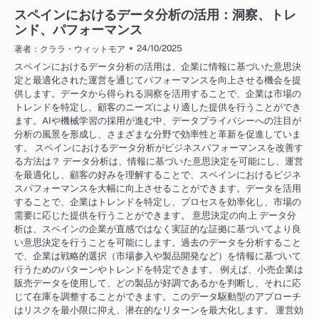
スペインにおけるビジネス成長戦略
スペインにおけるデータ分析の活用：洞察、トレ
ンド、パフォーマンス
24/10/2025
著者：クララ・ウィットモア
スペインにおけるデータ分析の活用は、企業に情報に基づいた意思決
定と最適化された運営を通じてパフォーマンスを向上させる機会を提
供します。データから得られる洞察を活用することで、企業は市場の
トレンドを特定し、顧客のニーズにより適した提供を行うことができ
ます。AIや機械学習の採用が進む中、データプライバシーへの注目が
分析の風景を形成し、さまざまな分野で効率性と革新を促進していま
す。 スペインにおけるデータ分析がビジネスパフォーマンスを改善す
る方法は？ データ分析は、情報に基づいた意思決定を可能にし、運営
を最適化し、顧客の好みを理解することで、スペインにおけるビジネ
スパフォーマンスを大幅に向上させることができます。データを活用
することで、企業はトレンドを特定し、プロセスを効率化し、市場の
需要に応じた提供を行うことができます。 意思決定の向上 データ分
析は、スペインの企業が直感ではなく実証的な証拠に基づいてより良
い意思決定を行うことを可能にします。過去のデータを分析すること
で、企業は戦略的選択（市場参入や製品開発など）を情報に基づいて
行うためのパターンやトレンドを特定できます。 例えば、小売企業は
販売データを使用して、どの製品が好調であるかを判断し、それに応
じて在庫を調整することができます。このデータ駆動型のアプローチ
はリスクを最小限に抑え、潜在的なリターンを最大化します。 運営効