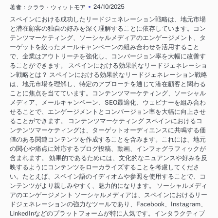
24/10/2025
著者：クララ・ウィットモア
スペインにおける成功したリードジェネレーション戦略は、地元市場
と潜在顧客の独自の好みを深く理解することに依存しています。コン
テンツマーケティング、ソーシャルメディアのエンゲージメント、タ
ーゲットを絞ったメールキャンペーンの組み合わせを活用すること
で、企業はアウトリーチを強化し、コンバージョン率を大幅に改善す
ることができます。 スペインにおける効果的なリードジェネレーショ
ン戦略とは？ スペインにおける効果的なリードジェネレーション戦略
は、地元市場を理解し、特定のアプローチを通じて潜在顧客と関わる
ことに焦点を当てています。コンテンツマーケティング、ソーシャル
メディア、メールキャンペーン、SEO最適化、ウェビナーを組み合わ
せることで、エンゲージメントとコンバージョン率を大幅に向上させ
ることができます。 コンテンツマーケティング スペインにおけるコ
ンテンツマーケティングは、ターゲットオーディエンスに共鳴する価
値のある関連コンテンツを作成することを含みます。これには、地元
の関心や痛点に対応するブログ投稿、動画、インフォグラフィックが
含まれます。 効果的であるためには、文化的なニュアンスや好みを反
映するようにコンテンツをローカライズすることを考慮してくださ
い。たとえば、スペイン語のイディオムや参照を使用することで、コ
ンテンツがより親しみやすく、魅力的になります。 ソーシャルメディ
アのエンゲージメント ソーシャルメディアは、スペインにおけるリー
ドジェネレーションの強力なツールであり、Facebook、Instagram、
LinkedInなどのプラットフォームが特に人気です。インタラクティブ