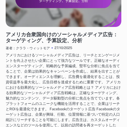
アメリカにおけるビジネス成長戦略
アメリカ合衆国向けのソーシャルメディア広告：
ターゲティング、予算設定、分析
27/10/2025
著者：クララ・ウィットモア
アメリカにおけるソーシャルメディア広告は、リーチとエンゲージメ
ントを向上させたい企業にとって強力なツールです。正確なオーディ
エンスターゲティング、戦略的な予算編成、堅牢な分析に焦点を当て
ることで、企業は効果的なキャンペーンを作成し、結果を出すことが
できます。オーディエンスを理解し、広告費を最適化することは、投
資収益率を最大化し、広告目標を達成するために重要です。 アメリカ
における効果的なソーシャルメディア広告戦略とは？ アメリカにおけ
る効果的なソーシャルメディア広告戦略は、正確なターゲティング、
魅力的なコンテンツ、データ駆動型の分析に焦点を当てています。各
プラットフォームのユニークな機能を活用することで、企業はリーチ
とROIを最適化できます。 Facebookのターゲット広告 Facebookのタ
ーゲット広告は、企業が興味、行動、位置情報に基づいて特定の人口
統計にリーチすることを可能にします。広告主は、カスタムオーディ
エンスなどのツールを使用して、以前の訪問者を再ターゲットした