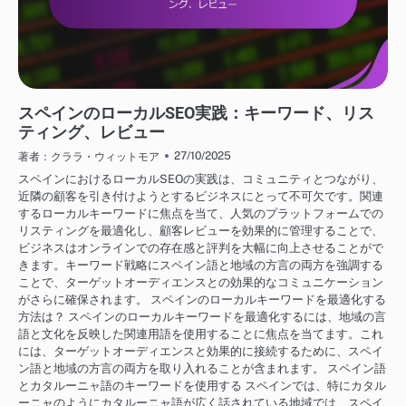
スペインにおけるビジネス成長戦略
スペインのローカルSEO実践：キーワード、リス
ティング、レビュー
27/10/2025
著者：クララ・ウィットモア
スペインにおけるローカルSEOの実践は、コミュニティとつながり、
近隣の顧客を引き付けようとするビジネスにとって不可欠です。関連
するローカルキーワードに焦点を当て、人気のプラットフォームでの
リスティングを最適化し、顧客レビューを効果的に管理することで、
ビジネスはオンラインでの存在感と評判を大幅に向上させることがで
きます。キーワード戦略にスペイン語と地域の方言の両方を強調する
ことで、ターゲットオーディエンスとの効果的なコミュニケーション
がさらに確保されます。 スペインのローカルキーワードを最適化する
方法は？ スペインのローカルキーワードを最適化するには、地域の言
語と文化を反映した関連用語を使用することに焦点を当てます。これ
には、ターゲットオーディエンスと効果的に接続するために、スペイ
ン語と地域の方言の両方を取り入れることが含まれます。 スペイン語
とカタルーニャ語のキーワードを使用する スペインでは、特にカタル
ーニャのようにカタルーニャ語が広く話されている地域では、スペイ