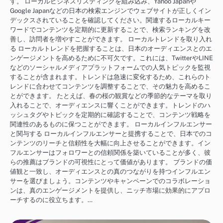
す。 ローカルビジネスリスティングを組み込み、Yahoo Japanや
Google Japanなどの日本の検索エンジンでウェブサイトが正しくイン
デックスされていることを確認してください。関連するローカルキー
ワードでコンテンツを定期的に更新することで、検索ランキングを改
善し、訪問者を増やすことができます。 ローカルトレンドを取り入れ
る ローカルトレンドを把握することは、日本のオーディエンスとのエ
ンゲージメントを高めるために不可欠です。これには、TwitterやLINE
などのソーシャルメディアプラットフォームでの人気トピックを監視
することが含まれます。トレンドは急速に変化するため、これらのト
レンドに合わせてコンテンツを調整することで、その魅力を高めるこ
とができます。 たとえば、春の桜の観賞などの季節的なテーマを取り
入れることで、オーディエンスに響くことができます。トレンドのハ
ッシュタグやトピックを定期的に確認することで、コンテンツ戦略を
関連性のあるものに保つことができます。 ローカルインフルエンサー
と関与する ローカルインフルエンサーと提携することで、日本でのコ
ンテンツのリーチと信頼性を大幅に向上させることができます。イン
フルエンサーはフォロワーとの信頼関係を築いていることが多く、彼
らの推薦はブランドの可視性にとって価値があります。 ブランドの価
値観と一致し、オーディエンスとの真のつながりを持つインフルエン
サーを選びましょう。コンテンツやキャンペーンでのコラボレーショ
ンは、真のエンゲージメントを提供し、ニッチ市場に効果的にアプロ
ーチするのに役立ちます。…