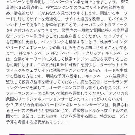
ャンペーンを最適化し、コンバージョン率を向上させましょう。 SEO
最適化 SEO最適化は、検索エンジンでのウェブサイトの可視性を高
め、潜在的なリードがあなたを見つけやすくします。関連するキーワ
ードに対してサイトを最適化し、サイトの速度を改善し、モバイルフ
レンドリーであることを確保することで、オーガニックトラフィック
を引き付けることができます。 業界内の一般的な質問に答える高品質
なコンテンツを作成することに焦点を当ててください。ウェブサイト
を定期的に更新し、バックリンクを構築することで、検索ランキング
やリードジェネレーションの取り組みをさらに向上させることができ
ます。 PPCキャンペーン PPC（ペイ・パー・クリック）キャンペーン
は、企業がキーワードに入札して検索エンジンに広告を表示すること
を可能にします。この方法は即座に可視性を提供し、ターゲットトラ
フィックをウェブサイトに誘導することができるため、リードを生成
する迅速な方法です。 明確な予算を設定し、キャンペーンを注意深く
監視して投資収益率を確保してください。異なる広告コピーやランデ
ィングページを試して、オーディエンスに最も響くものを見つけ、パ
フォーマンスデータに基づいて戦略を調整してください。 アメリカ合
衆国のリードジェネレーションサービスのコストはどのくらいです
か？ アメリカ合衆国のリードジェネレーションサービスは、提供され
るサービスの複雑さと規模に応じて、通常数百ドルから数千ドルの範
囲です。企業は、これらのサービスを評価する際に、特定のニーズと
予算を考慮する必要があります。…