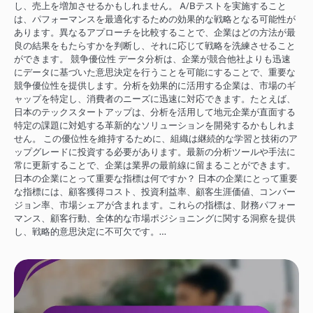
し、売上を増加させるかもしれません。 A/Bテストを実施すること
は、パフォーマンスを最適化するための効果的な戦略となる可能性が
あります。異なるアプローチを比較することで、企業はどの方法が最
良の結果をもたらすかを判断し、それに応じて戦略を洗練させること
ができます。 競争優位性 データ分析は、企業が競合他社よりも迅速
にデータに基づいた意思決定を行うことを可能にすることで、重要な
競争優位性を提供します。分析を効果的に活用する企業は、市場のギ
ャップを特定し、消費者のニーズに迅速に対応できます。たとえば、
日本のテックスタートアップは、分析を活用して地元企業が直面する
特定の課題に対処する革新的なソリューションを開発するかもしれま
せん。 この優位性を維持するために、組織は継続的な学習と技術のア
ップグレードに投資する必要があります。最新の分析ツールや手法に
常に更新することで、企業は業界の最前線に留まることができます。
日本の企業にとって重要な指標は何ですか？ 日本の企業にとって重要
な指標には、顧客獲得コスト、投資利益率、顧客生涯価値、コンバー
ジョン率、市場シェアが含まれます。これらの指標は、財務パフォー
マンス、顧客行動、全体的な市場ポジショニングに関する洞察を提供
し、戦略的意思決定に不可欠です。…