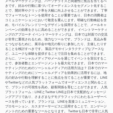
メールマーケティングは、パーソナライズと関連性に焦点を当てるべ
きです。好みや行動に基づいてオーディエンスをセグメント化するこ
とで、開封率やクリック率を大幅に向上させることができます。 丁寧
でフォーマルなトーンを使用することが重要であり、日本の消費者は
コミュニケーションにおいて敬意を重んじます。明確な行動喚起を含
め、モバイルフレンドリーなデザインを採用することで、メールキャ
ンペーンの効果をさらに高めることができます。 イベントマーケティ
ングのアプローチ イベントマーケティングは、日本では対面での交流
が非常に重視されるため、強力なツールです。ブランドは、見込み客
とつながるために、展示会や地元の祭りに参加したり、主催したりす
ることを検討すべきです。 製品デモやインタラクティブなブースな
ど、ユニークな体験を提供することで注目を集めることができます。
さらに、ソーシャルメディアやメールを通じてイベントを宣伝するこ
とで、参加者数とエンゲージメントを最大化できます。 日本でのマー
ケティングのためのソーシャルメディアの活用方法は？ 日本でのマー
ケティングのためにソーシャルメディアを効果的に活用するには、地
元の好みや行動を理解することに焦点を当てることが重要です。LINE
やTwitterなどの人気プラットフォームでオーディエンスと関わること
で、ブランドの可視性を高め、顧客関係を育むことができます。 人気
プラットフォーム：LINEとTwitter LINEは日本で支配的なメッセージ
ングアプリであり、さまざまなデモグラフィックにわたるユーザーベ
ースを持っています。ブランドは、LINEを直接コミュニケーション、
プロモーション、カスタマーサービスに活用することで、エンゲージ
メントのための重要なツールとなります。 Twitterも日本で非常に人気