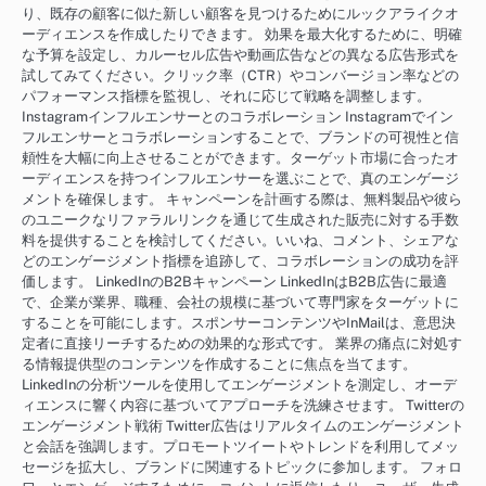
り、既存の顧客に似た新しい顧客を見つけるためにルックアライクオ
ーディエンスを作成したりできます。 効果を最大化するために、明確
な予算を設定し、カルーセル広告や動画広告などの異なる広告形式を
試してみてください。クリック率（CTR）やコンバージョン率などの
パフォーマンス指標を監視し、それに応じて戦略を調整します。
Instagramインフルエンサーとのコラボレーション Instagramでイン
フルエンサーとコラボレーションすることで、ブランドの可視性と信
頼性を大幅に向上させることができます。ターゲット市場に合ったオ
ーディエンスを持つインフルエンサーを選ぶことで、真のエンゲージ
メントを確保します。 キャンペーンを計画する際は、無料製品や彼ら
のユニークなリファラルリンクを通じて生成された販売に対する手数
料を提供することを検討してください。いいね、コメント、シェアな
どのエンゲージメント指標を追跡して、コラボレーションの成功を評
価します。 LinkedInのB2Bキャンペーン LinkedInはB2B広告に最適
で、企業が業界、職種、会社の規模に基づいて専門家をターゲットに
することを可能にします。スポンサーコンテンツやInMailは、意思決
定者に直接リーチするための効果的な形式です。 業界の痛点に対処す
る情報提供型のコンテンツを作成することに焦点を当てます。
LinkedInの分析ツールを使用してエンゲージメントを測定し、オーデ
ィエンスに響く内容に基づいてアプローチを洗練させます。 Twitterの
エンゲージメント戦術 Twitter広告はリアルタイムのエンゲージメント
と会話を強調します。プロモートツイートやトレンドを利用してメッ
セージを拡大し、ブランドに関連するトピックに参加します。 フォロ