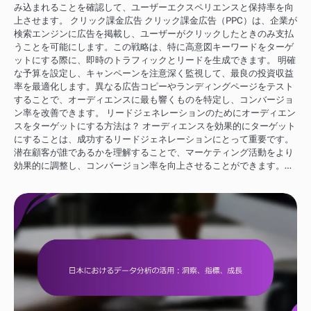
み込まれることを確認して、ユーザーエクスペリエンスと保持率を向
上させます。 クリック課金広告 クリック課金広告（PPC）は、企業が
検索エンジンに広告を掲載し、ユーザーがクリックしたときのみ支払
うことを可能にします。この戦略は、特に高意図キーワードをターゲ
ットにする際に、即時のトラフィックとリードを生成できます。 明確
な予算を設定し、キャンペーンを注意深く監視して、最良の投資収益
率を最適化します。異なる広告コピーやランディングページをテスト
することで、オーディエンスに最も響くものを特定し、コンバージョ
ン率を改善できます。 リードジェネレーションのためにオーディエン
スをターゲットにする方法は？ オーディエンスを効果的にターゲット
にすることは、成功するリードジェネレーションにとって重要です。
潜在顧客が誰であるかを理解することで、マーケティング活動をより
効果的に調整し、コンバージョン率を向上させることができます。…