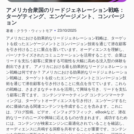
アメリカにおけるビジネス成長戦略
アメリカ合衆国のリードジェネレーション戦略：
ターゲティング、エンゲージメント、コンバージ
ョン
23/10/2025
著者：クララ・ウィットモア
アメリカにおける効果的なリードジェネレーション戦略は、ターゲッ
トを絞ったエンゲージメントとコンバージョン技術を通じて潜在顧客
を引き付けることに重点を置いています。オーディエンスを理解し、
パーソナライズされたコミュニケーションを活用することで、企業は
リードを支払う顧客に変換する可能性を大幅に高める没入型の体験を
創出できます。 アメリカにおける最も効果的なリードジェネレーショ
ン戦略は何ですか？ アメリカにおける効果的なリードジェネレーショ
ン戦略は、ターゲットを絞ったエンゲージメントとコンバージョン技
術を通じて潜在顧客を引き付けることに焦点を当てています。これら
の戦略は、さまざまなチャネルを活用して興味を引き、リードを支払
う顧客に育てます。 コンテンツマーケティング コンテンツマーケテ
ィングは、ターゲットオーディエンスを引き付け、エンゲージするた
めに価値のある関連コンテンツを作成することを含みます。これに
は、ブログ投稿、ビデオ、インフォグラフィック、eBookなど、潜在
的なリードのニーズや興味に応えるものが含まれます。 成功するため
には、コンテンツが検索エンジンに最適化されていることを確認し、
オーディエンスに共鳴する洞察を共有することが重要です。コンテン