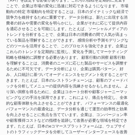
（KPI）を設定する必要があります。これらの指標を定期的に見直す
ことで、企業は市場の変化に迅速に対応できるようになります。 市場
動向の特定 市場動向を特定することは、日本のダイナミックな経済で
競争力を維持するために重要です。データ分析は、新たに出現する消
費者の好みや需要の変化を明らかにし、企業がそれに応じて提供内容
を適応させることを可能にします。たとえば、ソーシャルメディアの
トレンドを分析することで、企業は日本の消費者の間で人気が高まっ
ている製品を理解することができます。 感情分析や予測モデリングな
どのツールを活用することで、このプロセスを強化できます。企業は
これらのトレンドを定期的に監視し、変化を予測してマーケティング
戦略を積極的に調整する必要があります。 顧客行動の洞察 顧客行動
を理解することは、消費者のニーズに応じた製品やサービスを調整す
るために不可欠です。データ分析により、企業は購買パターン、好
み、人口統計に基づいてオーディエンスをセグメント化することがで
きます。たとえば、日本のレストランチェーンは、顧客のフィードバ
ックを分析してメニューの提供内容を洗練させるかもしれません。 よ
り深い洞察を得るために、企業はコホート分析や顧客ジャーニーマッ
ピングなどの手法を採用できます。これにより、痛点を特定し、全体
的な顧客体験を向上させることができます。 パフォーマンスの最適化
パフォーマンスの最適化は、データ分析を通じて運営の効率性と効果
を向上させることに焦点を当てています。企業は、コンバージョン率
や顧客獲得コストなどの指標を追跡して改善が必要な領域を特定でき
ます。たとえば、日本のeコマースプラットフォームは、ウェブサイ
トのトラフィックデータを分析してユーザーインターフェースを改善