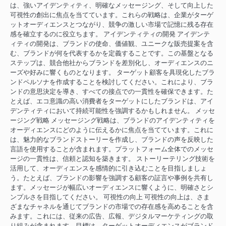
は、強いアイデンティティ、明確なメッセージング、そして向上した
可視性の創出に焦点を当てています。これらの戦略は、企業がターゲ
ットオーディエンスとつながり、競争の激しい市場で記憶に残る存在
感を確立するのに役立ちます。 アイデンティティの開発 アイデンテ
ィティの開発は、ブランドの使命、価値観、ユニークな販売提案を含
む、ブランドが何を代表するかを定義することです。この基盤となる
ステップは、競合他社からブランドを差別化し、オーディエンスのニ
ーズや好みに響くものとなります。 ターゲット顧客を具現化したブラ
ンドペルソナを作成することを検討してください。これにより、ブラ
ンドの意思決定を導き、すべての接点での一貫性を確保できます。た
とえば、エコ意識の高い消費者をターゲットにしたブランドは、アイ
デンティティにおいて持続可能性を強調するかもしれません。 メッセ
ージング戦略 メッセージング戦略は、ブランドのアイデンティティを
オーディエンスにどのように伝えるかに焦点を当てています。これに
は、魅力的なブランドストーリーを作成し、ブランドの声を反映した
言語を使用することが含まれます。プラットフォーム全体でのメッセ
ージの一貫性は、信頼と認知を築きます。 ストーリーテリング技術を
活用して、オーディエンスを感情的に引き込むことを目指しましょ
う。たとえば、ブランドの影響を強調する顧客の証言や事例を共有し
ます。メッセージが幅広いオーディエンスに響くように、明確さとシ
ンプルさを目指してください。 可視性の向上 可視性の向上は、さま
ざまなチャネルを通じてブランドの市場での存在感を高めることを含
みます。これには、従来の広告、広報、デジタルマーケティングの取
り組みが含まれます。目標は、ターゲットオーディエンスがブランド