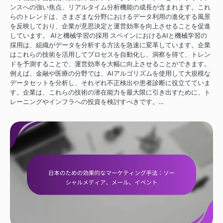
ンスへの強い焦点、リアルタイム分析機能の成長が含まれます。これ
らのトレンドは、さまざまな分野におけるデータ利用の進化する風景
を反映しており、企業が意思決定と運営効率を向上させることを促進
しています。 AIと機械学習の採用 スペインにおけるAIと機械学習の
採用は、組織がデータを分析する方法を急速に変革しています。企業
はこれらの技術を活用してプロセスを自動化し、洞察を得て、トレン
ドを予測することで、運営効率を大幅に向上させることができます。
例えば、金融や医療の分野では、AIアルゴリズムを使用して大規模な
データセットを分析し、それぞれ不正検出や患者診断に役立てていま
す。企業は、これらの技術の潜在能力を最大限に引き出すために、ト
レーニングやインフラへの投資を検討すべきです。…