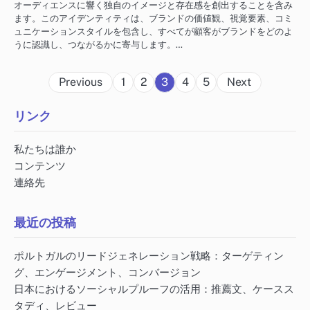
オーディエンスに響く独自のイメージと存在感を創出することを含み
ます。このアイデンティティは、ブランドの価値観、視覚要素、コミ
ュニケーションスタイルを包含し、すべてが顧客がブランドをどのよ
うに認識し、つながるかに寄与します。…
Posts
Previous
1
2
3
4
5
Next
pagination
リンク
私たちは誰か
コンテンツ
連絡先
最近の投稿
ポルトガルのリードジェネレーション戦略：ターゲティン
グ、エンゲージメント、コンバージョン
日本におけるソーシャルプルーフの活用：推薦文、ケースス
タディ、レビュー