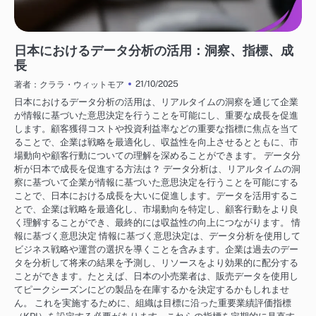
日本におけるビジネス成長戦略
日本におけるデータ分析の活用：洞察、指標、成
長
21/10/2025
著者：クララ・ウィットモア
日本におけるデータ分析の活用は、リアルタイムの洞察を通じて企業
が情報に基づいた意思決定を行うことを可能にし、重要な成長を促進
します。顧客獲得コストや投資利益率などの重要な指標に焦点を当て
ることで、企業は戦略を最適化し、収益性を向上させるとともに、市
場動向や顧客行動についての理解を深めることができます。 データ分
析が日本で成長を促進する方法は？ データ分析は、リアルタイムの洞
察に基づいて企業が情報に基づいた意思決定を行うことを可能にする
ことで、日本における成長を大いに促進します。データを活用するこ
とで、企業は戦略を最適化し、市場動向を特定し、顧客行動をより良
く理解することができ、最終的には収益性の向上につながります。 情
報に基づく意思決定 情報に基づく意思決定は、データ分析を使用して
ビジネス戦略や運営の選択を導くことを含みます。企業は過去のデー
タを分析して将来の結果を予測し、リソースをより効果的に配分する
ことができます。たとえば、日本の小売業者は、販売データを使用し
てピークシーズンにどの製品を在庫するかを決定するかもしれませ
ん。 これを実施するために、組織は目標に沿った重要業績評価指標