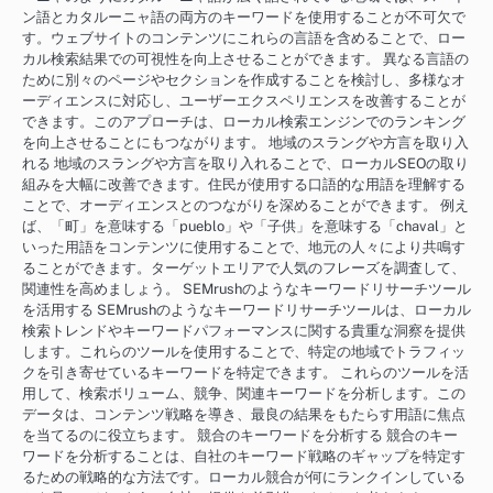
ン語とカタルーニャ語の両方のキーワードを使用することが不可欠で
す。ウェブサイトのコンテンツにこれらの言語を含めることで、ロー
カル検索結果での可視性を向上させることができます。 異なる言語の
ために別々のページやセクションを作成することを検討し、多様なオ
ーディエンスに対応し、ユーザーエクスペリエンスを改善することが
できます。このアプローチは、ローカル検索エンジンでのランキング
を向上させることにもつながります。 地域のスラングや方言を取り入
れる 地域のスラングや方言を取り入れることで、ローカルSEOの取り
組みを大幅に改善できます。住民が使用する口語的な用語を理解する
ことで、オーディエンスとのつながりを深めることができます。 例え
ば、「町」を意味する「pueblo」や「子供」を意味する「chaval」と
いった用語をコンテンツに使用することで、地元の人々により共鳴す
ることができます。ターゲットエリアで人気のフレーズを調査して、
関連性を高めましょう。 SEMrushのようなキーワードリサーチツール
を活用する SEMrushのようなキーワードリサーチツールは、ローカル
検索トレンドやキーワードパフォーマンスに関する貴重な洞察を提供
します。これらのツールを使用することで、特定の地域でトラフィッ
クを引き寄せているキーワードを特定できます。 これらのツールを活
用して、検索ボリューム、競争、関連キーワードを分析します。この
データは、コンテンツ戦略を導き、最良の結果をもたらす用語に焦点
を当てるのに役立ちます。 競合のキーワードを分析する 競合のキー
ワードを分析することは、自社のキーワード戦略のギャップを特定す
るための戦略的な方法です。ローカル競合が何にランクインしている