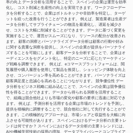
率の向上 データ分析を活用することで、スペインの企業は運営を効率
化し、コスト削減と生産性の向上を実現できます。ワークフローデー
タを分析することで、企業はボトルネックや非効率を特定し、ターゲ
ットを絞った改善を行うことができます。 例えば、製造業者は生産デ
ータを分析してサプライチェーンの物流を最適化し、遅延を減少さ
せ、コストを大幅に削減することができます。データに基づく変更を
実施することで、運営がスムーズになり、リソースの配分が改善され
ます。 顧客の洞察とパーソナライズ データ分析は顧客の行動や好み
に関する貴重な洞察を提供し、スペインの企業が提供をパーソナライ
ズすることを可能にします。顧客データを分析することで、企業はオ
ーディエンスをセグメント化し、特定のニーズに応じたマーケティン
グ戦略を調整できます。 例えば、eコマースプラットフォームは、閲
覧履歴や購入履歴を使用して製品を推奨し、ショッピング体験を向上
させ、コンバージョン率を高めることができます。パーソナライズは
顧客満足度と忠誠心を高めることにつながります。 競争優位性 デー
タ分析をビジネス戦略に組み込むことで、スペインの企業は競争優位
性を得ることができます。データから得られる洞察を活用すること
で、組織は競合他社よりも市場の変化や顧客の要求に迅速に対応でき
ます。 例えば、予測分析を活用する企業は市場のトレンドを予測し、
提供を積極的に調整することで、競合他社に対して先行することがで
きます。この積極的なアプローチは、市場シェアと収益性を大幅に向
上させる可能性があります。 スペインにおけるデータ分析の主要トレ
ンドは何ですか？ スペインにおけるデータ分析の主要トレンドには、
AIや機械学習技術の採用の増加、データプライバシーとコンプライア