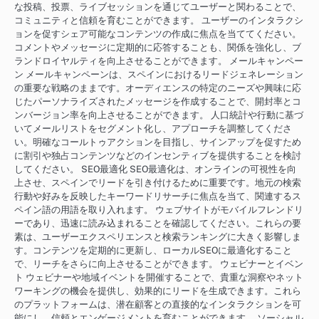
な投稿、投票、ライブセッションを通じてユーザーと関わることで、
コミュニティと信頼を育むことができます。 ユーザーのインタラクシ
ョンを促すシェア可能なコンテンツの作成に焦点を当ててください。
コメントやメッセージに定期的に応答することも、関係を強化し、ブ
ランドロイヤルティを向上させることができます。 メールキャンペー
ン メールキャンペーンは、スペインにおけるリードジェネレーション
の重要な戦略のままです。オーディエンスの特定のニーズや興味に応
じたパーソナライズされたメッセージを作成することで、開封率とコ
ンバージョン率を向上させることができます。 人口統計や行動に基づ
いてメールリストをセグメント化し、アプローチを調整してくださ
い。明確なコールトゥアクションを目指し、サインアップを促すため
に割引や独占コンテンツなどのインセンティブを提供することを検討
してください。 SEO最適化 SEO最適化は、オンラインの可視性を向
上させ、スペインでリードを引き付けるために重要です。地元の検索
行動や好みを反映したキーワードリサーチに焦点を当て、関連するス
ペイン語の用語を取り入れます。 ウェブサイトがモバイルフレンドリ
ーであり、迅速に読み込まれることを確認してください。これらの要
素は、ユーザーエクスペリエンスと検索ランキングに大きく影響しま
す。コンテンツを定期的に更新し、ローカルSEOに最適化すること
で、リーチをさらに向上させることができます。 ウェビナーとイベン
ト ウェビナーや地域イベントを開催することで、貴重な洞察やネット
ワーキングの機会を提供し、効果的にリードを生成できます。これら
のプラットフォームは、潜在顧客との直接的なインタラクションを可
能にし、信頼とエンゲージメントを育むことができます。 ソーシャル