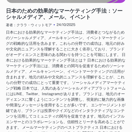
日本におけるビジネス成長戦略
日本のための効果的なマーケティング手法：ソー
シャルメディア、メール、イベント
24/10/2025
著者：クララ・ウィットモア
日本における効果的なマーケティング手法は、消費者とつながるため
のソーシャルメディア、メールキャンペーン、イベントマーケティン
グの戦略的な活用を含みます。これらの分野での成功は、地元の好み
や文化的ニュアンスを理解することに大きく依存しており、ブランド
がオーディエンスと意味のある関わりを持つことを可能にします。 日
本における効果的なマーケティング手法とは？ 日本における効果的な
マーケティング手法には、消費者との関与を促進するためのソーシャ
ルメディア、メールキャンペーン、イベントマーケティングの活用が
含まれます。地元の好みや文化的ニュアンスを理解することが、これ
らの分野での成功にとって重要です。 ソーシャルメディアマーケティ
ング戦略 日本では、人気のあるソーシャルメディアプラットフォーム
にはLINE、Twitter、Instagramがあります。ブランドは、地元のオー
ディエンスに響くようにコンテンツを調整し、視覚的に魅力的な画像
や簡潔なメッセージを使用することが多いです。 エンゲージメントが
鍵であり、ブランドは投票やクイズなどのインタラクティブなコンテ
ンツを活用してコミュニティの関与を促進できます。地元のインフル
エンサーとのコラボレーションも、信頼性とリーチを高めることがで
きます。 メールマーケティングのベストプラクティス 日本における