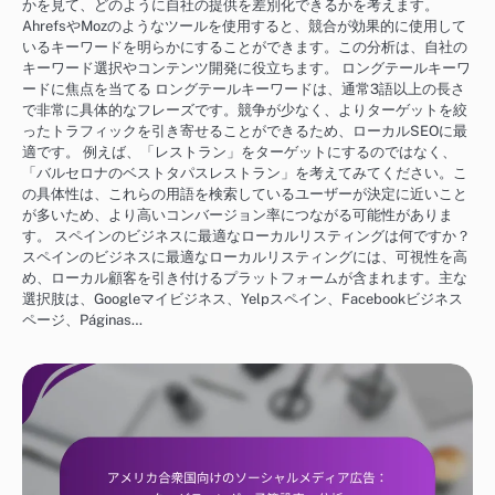
かを見て、どのように自社の提供を差別化できるかを考えます。
AhrefsやMozのようなツールを使用すると、競合が効果的に使用して
いるキーワードを明らかにすることができます。この分析は、自社の
キーワード選択やコンテンツ開発に役立ちます。 ロングテールキーワ
ードに焦点を当てる ロングテールキーワードは、通常3語以上の長さ
で非常に具体的なフレーズです。競争が少なく、よりターゲットを絞
ったトラフィックを引き寄せることができるため、ローカルSEOに最
適です。 例えば、「レストラン」をターゲットにするのではなく、
「バルセロナのベストタパスレストラン」を考えてみてください。こ
の具体性は、これらの用語を検索しているユーザーが決定に近いこと
が多いため、より高いコンバージョン率につながる可能性がありま
す。 スペインのビジネスに最適なローカルリスティングは何ですか？
スペインのビジネスに最適なローカルリスティングには、可視性を高
め、ローカル顧客を引き付けるプラットフォームが含まれます。主な
選択肢は、Googleマイビジネス、Yelpスペイン、Facebookビジネス
ページ、Páginas…