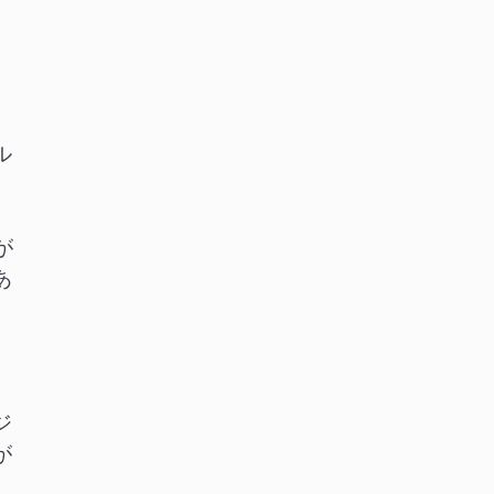
、
ル
が
あ
ジ
が