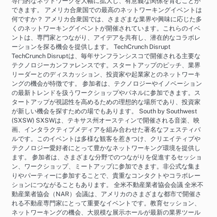
専門的なネットワークを大幅に拡大し、有意義な関係を育むことが
できます。 アメリカ合衆国での最高のネットワーキングイベントは
何ですか？ アメリカ合衆国では、さまざまな業界や興味に応じた多
くのネットワーキングイベントが開催されています。これらのイベ
ントは、専門家とつながり、アイデアを共有し、潜在的なコラボレ
ーションを探る機会を提供します。 TechCrunch Disrupt
TechCrunch Disruptは、毎年サンフランシスコで開催される主要な
テクノロジーカンファレンスです。スタートアップのピッチ、業界
リーダーとのディスカッション、投資家や起業家とのネットワーキ
ングの機会が特徴です。 参加者は、テクノロジーやイノベーション
の最新トレンドを扱うワークショップやパネルに参加できます。ス
タートアップが視認性を高めるための理想的な場所であり、投資家
が新しい機会を探すための場でもあります。 South by Southwest
(SXSW) SXSWは、テキサス州オースティンで開催される音楽、映
画、インタラクティブメディアを組み合わせた著名なフェスティバ
ルです。このイベントは多様な観客を惹きつけ、クリエイティブや
テクノロジー愛好者にとって豊かなネットワーキング環境を提供し
ます。 参加者は、さまざまな分野でのつながりを促進するセッショ
ン、ワークショップ、ミートアップに参加できます。非公式な集ま
りやパーティーに参加することで、貴重なコンタクトやコラボレー
ションにつながることもあります。 全米不動産業者協会会議 全米不
動産業者協会（NAR）会議は、アメリカのさまざまな都市で開催さ
れる不動産専門家にとって重要なイベントです。教育セッション、
ネットワーキングの機会、大規模な展示ホールが最新の業界ツール