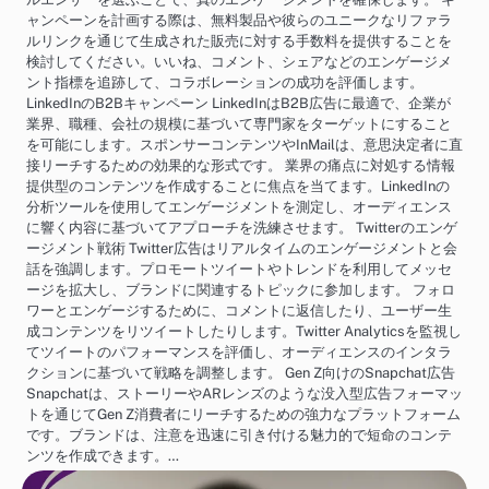
ャンペーンを計画する際は、無料製品や彼らのユニークなリファラ
ルリンクを通じて生成された販売に対する手数料を提供することを
検討してください。いいね、コメント、シェアなどのエンゲージメ
ント指標を追跡して、コラボレーションの成功を評価します。
LinkedInのB2Bキャンペーン LinkedInはB2B広告に最適で、企業が
業界、職種、会社の規模に基づいて専門家をターゲットにすること
を可能にします。スポンサーコンテンツやInMailは、意思決定者に直
接リーチするための効果的な形式です。 業界の痛点に対処する情報
提供型のコンテンツを作成することに焦点を当てます。LinkedInの
分析ツールを使用してエンゲージメントを測定し、オーディエンス
に響く内容に基づいてアプローチを洗練させます。 Twitterのエンゲ
ージメント戦術 Twitter広告はリアルタイムのエンゲージメントと会
話を強調します。プロモートツイートやトレンドを利用してメッセ
ージを拡大し、ブランドに関連するトピックに参加します。 フォロ
ワーとエンゲージするために、コメントに返信したり、ユーザー生
成コンテンツをリツイートしたりします。Twitter Analyticsを監視し
てツイートのパフォーマンスを評価し、オーディエンスのインタラ
クションに基づいて戦略を調整します。 Gen Z向けのSnapchat広告
Snapchatは、ストーリーやARレンズのような没入型広告フォーマッ
トを通じてGen Z消費者にリーチするための強力なプラットフォーム
です。ブランドは、注意を迅速に引き付ける魅力的で短命のコンテ
ンツを作成できます。…