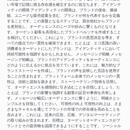
い市場で記憶に残る存在感を確立するのに役立ちます。 アイデンテ
ィティの開発 アイデンティティの開発は、ブランドの使命、価値
観、ユニークな販売提案を含む、ブランドが何を代表するかを定義
することです。この基盤となるステップは、競合他社からブランド
を差別化し、オーディエンスのニーズや好みに響くものとなりま
す。 ターゲット顧客を具現化したブランドペルソナを作成すること
を検討してください。これにより、ブランドの意思決定を導き、す
べての接点での一貫性を確保できます。たとえば、エコ意識の高い
消費者をターゲットにしたブランドは、アイデンティティにおいて
持続可能性を強調するかもしれません。 メッセージング戦略 メッセ
ージング戦略は、ブランドのアイデンティティをオーディエンスに
どのように伝えるかに焦点を当てています。これには、魅力的なブ
ランドストーリーを作成し、ブランドの声を反映した言語を使用す
ることが含まれます。プラットフォーム全体でのメッセージの一貫
性は、信頼と認知を築きます。 ストーリーテリング技術を活用し
て、オーディエンスを感情的に引き込むことを目指しましょう。た
とえば、ブランドの影響を強調する顧客の証言や事例を共有しま
す。メッセージが幅広いオーディエンスに響くように、明確さとシ
ンプルさを目指してください。 可視性の向上 可視性の向上は、さま
ざまなチャネルを通じてブランドの市場での存在感を高めることを
含みます。これには、従来の広告、広報、デジタルマーケティング
の取り組みが含まれます。目標は、ターゲットオーディエンスがブ
ランドとその提供物を認識できるようにすることです。 ソーシャル