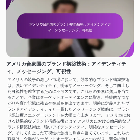
アメリカ合衆国のブランド構築技術：アイデンティテ
ィ、メッセージング、可視性
アメリカの競争の激しい市場において、効果的なブランド構築技術
は、強いアイデンティティ、明確なメッセージング、そして向上し
た可視性を確立するために不可欠です。これらの要素に焦点を当て
ることで、企業はターゲットオーディエンスに響き、持続的なつな
がりを育む記憶に残る存在感を創出できます。明確に定義されたブ
ランドアイデンティティと一貫したメッセージング戦略は、ブラン
ド認知度とエンゲージメントを大幅に向上させます。 アメリカにお
ける効果的なブランド構築技術とは？ アメリカにおける効果的なブ
ランド構築技術は、強いアイデンティティ、明確なメッセージン
グ、そして向上した可視性の創出に焦点を当てています。これらの
戦略は、企業がターゲットオーディエンスとつながり、競争の激し