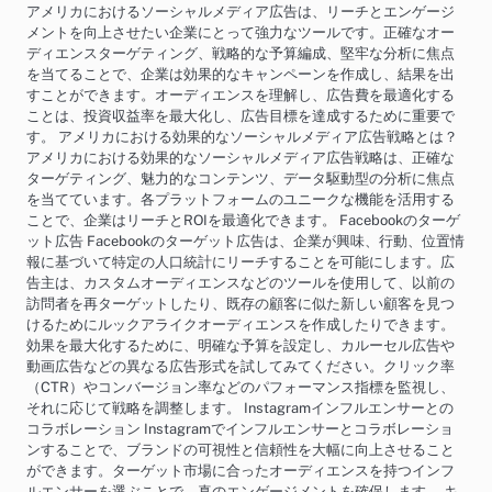
アメリカにおけるソーシャルメディア広告は、リーチとエンゲージ
メントを向上させたい企業にとって強力なツールです。正確なオー
ディエンスターゲティング、戦略的な予算編成、堅牢な分析に焦点
を当てることで、企業は効果的なキャンペーンを作成し、結果を出
すことができます。オーディエンスを理解し、広告費を最適化する
ことは、投資収益率を最大化し、広告目標を達成するために重要で
す。 アメリカにおける効果的なソーシャルメディア広告戦略とは？
アメリカにおける効果的なソーシャルメディア広告戦略は、正確な
ターゲティング、魅力的なコンテンツ、データ駆動型の分析に焦点
を当てています。各プラットフォームのユニークな機能を活用する
ことで、企業はリーチとROIを最適化できます。 Facebookのターゲ
ット広告 Facebookのターゲット広告は、企業が興味、行動、位置情
報に基づいて特定の人口統計にリーチすることを可能にします。広
告主は、カスタムオーディエンスなどのツールを使用して、以前の
訪問者を再ターゲットしたり、既存の顧客に似た新しい顧客を見つ
けるためにルックアライクオーディエンスを作成したりできます。
効果を最大化するために、明確な予算を設定し、カルーセル広告や
動画広告などの異なる広告形式を試してみてください。クリック率
（CTR）やコンバージョン率などのパフォーマンス指標を監視し、
それに応じて戦略を調整します。 Instagramインフルエンサーとの
コラボレーション Instagramでインフルエンサーとコラボレーショ
ンすることで、ブランドの可視性と信頼性を大幅に向上させること
ができます。ターゲット市場に合ったオーディエンスを持つインフ
ルエンサーを選ぶことで、真のエンゲージメントを確保します。 キ