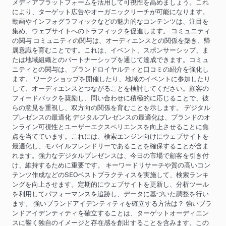
メディアプラットフォームを活用して可視性を高めましょう。これ
により、ターゲット広告やオーガニックリーチが可能になります。
動画やインフォグラフィックなどの魅力的なコンテンツは、注目を
集め、ウェブサイトへのトラフィックを促進します。 コミュニティ
の関与 コミュニティの関与は、オーディエンスとの関係を築き、帰
属意識を育むことです。これは、イベント、スポンサーシップ、ま
たは地域組織とのパートナーシップを通じて達成できます。コミュ
ニティとの関与は、ブランドロイヤルティと口コミの紹介を強化し
ます。 ワークショップを開催したり、地域のイベントに参加したり
して、オーディエンスとつながることを検討してください。顧客の
フィードバックを奨励し、問い合わせに積極的に応じることで、彼
らの意見を重視し、双方向の関係を育むことを示します。 デジタル
プレゼンスの最適化 デジタルプレゼンスの最適化は、ブランドのオ
ンライン可視性とユーザーエクスペリエンスを向上させることに焦
点を当てています。これには、検索エンジン向けにウェブサイトを
最適化し、モバイルフレンドリーであることを確保することが含ま
れます。強力なデジタルプレゼンスは、今日の市場で顧客を引き付
け、維持するために重要です。 キーワードリサーチや質の高いコン
テンツ作成などのSEOベストプラクティスを実施して、検索ランキ
ングを向上させます。定期的にウェブサイトを更新し、分析ツール
を利用してパフォーマンスを追跡し、データに基づいた調整を行い
ます。 強いブランドアイデンティティを確立する方法は？ 強いブラ
ンドアイデンティティを確立することは、ターゲットオーディエン
スに響く独自のイメージと存在感を創出することを含みます。この