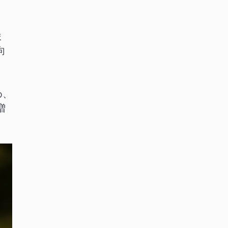
ま
向
め、
増