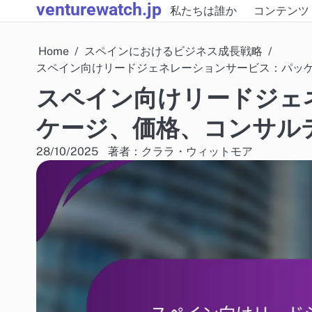
venturewatch.jp
Skip
私たちは誰か
コンテンツ
to
content
Home
スペインにおけるビジネス成長戦略
スペイン向けリードジェネレーションサービス：パッ
スペイン向けリードジェ
ケージ、価格、コンサル
28/10/2025
著者：クララ・ウィットモア