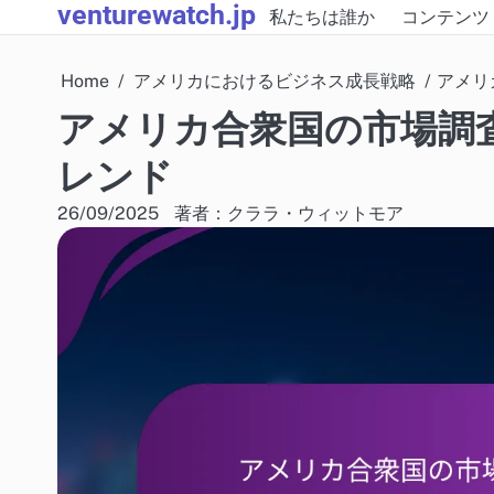
venturewatch.jp
Skip
私たちは誰か
コンテンツ
to
content
Home
アメリカにおけるビジネス成長戦略
アメリ
アメリカ合衆国の市場調
レンド
26/09/2025
著者：クララ・ウィットモア