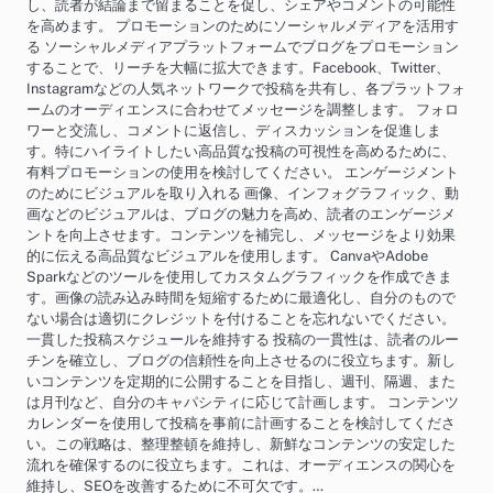
し、読者が結論まで留まることを促し、シェアやコメントの可能性
を高めます。 プロモーションのためにソーシャルメディアを活用す
る ソーシャルメディアプラットフォームでブログをプロモーション
することで、リーチを大幅に拡大できます。Facebook、Twitter、
Instagramなどの人気ネットワークで投稿を共有し、各プラットフォ
ームのオーディエンスに合わせてメッセージを調整します。 フォロ
ワーと交流し、コメントに返信し、ディスカッションを促進しま
す。特にハイライトしたい高品質な投稿の可視性を高めるために、
有料プロモーションの使用を検討してください。 エンゲージメント
のためにビジュアルを取り入れる 画像、インフォグラフィック、動
画などのビジュアルは、ブログの魅力を高め、読者のエンゲージメ
ントを向上させます。コンテンツを補完し、メッセージをより効果
的に伝える高品質なビジュアルを使用します。 CanvaやAdobe
Sparkなどのツールを使用してカスタムグラフィックを作成できま
す。画像の読み込み時間を短縮するために最適化し、自分のもので
ない場合は適切にクレジットを付けることを忘れないでください。
一貫した投稿スケジュールを維持する 投稿の一貫性は、読者のルー
チンを確立し、ブログの信頼性を向上させるのに役立ちます。新し
いコンテンツを定期的に公開することを目指し、週刊、隔週、また
は月刊など、自分のキャパシティに応じて計画します。 コンテンツ
カレンダーを使用して投稿を事前に計画することを検討してくださ
い。この戦略は、整理整頓を維持し、新鮮なコンテンツの安定した
流れを確保するのに役立ちます。これは、オーディエンスの関心を
維持し、SEOを改善するために不可欠です。…