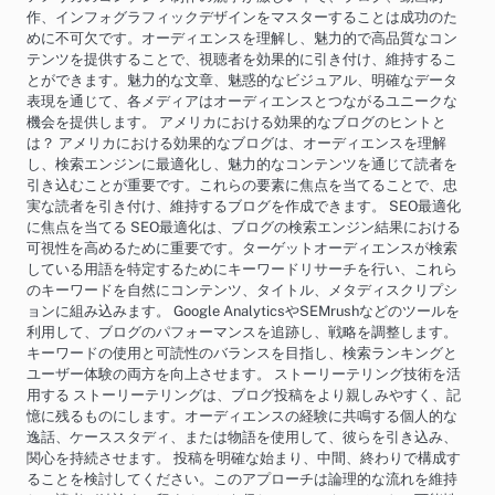
作、インフォグラフィックデザインをマスターすることは成功のた
めに不可欠です。オーディエンスを理解し、魅力的で高品質なコン
テンツを提供することで、視聴者を効果的に引き付け、維持するこ
とができます。魅力的な文章、魅惑的なビジュアル、明確なデータ
表現を通じて、各メディアはオーディエンスとつながるユニークな
機会を提供します。 アメリカにおける効果的なブログのヒントと
は？ アメリカにおける効果的なブログは、オーディエンスを理解
し、検索エンジンに最適化し、魅力的なコンテンツを通じて読者を
引き込むことが重要です。これらの要素に焦点を当てることで、忠
実な読者を引き付け、維持するブログを作成できます。 SEO最適化
に焦点を当てる SEO最適化は、ブログの検索エンジン結果における
可視性を高めるために重要です。ターゲットオーディエンスが検索
している用語を特定するためにキーワードリサーチを行い、これら
のキーワードを自然にコンテンツ、タイトル、メタディスクリプシ
ョンに組み込みます。 Google AnalyticsやSEMrushなどのツールを
利用して、ブログのパフォーマンスを追跡し、戦略を調整します。
キーワードの使用と可読性のバランスを目指し、検索ランキングと
ユーザー体験の両方を向上させます。 ストーリーテリング技術を活
用する ストーリーテリングは、ブログ投稿をより親しみやすく、記
憶に残るものにします。オーディエンスの経験に共鳴する個人的な
逸話、ケーススタディ、または物語を使用して、彼らを引き込み、
関心を持続させます。 投稿を明確な始まり、中間、終わりで構成す
ることを検討してください。このアプローチは論理的な流れを維持